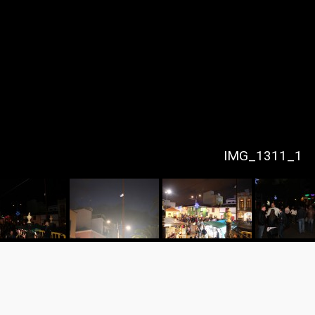
IMG_1311_1
Síguenos en Facebook
@canari
Tweets po