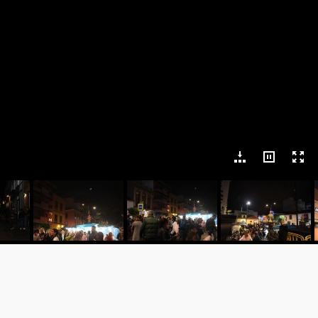
aswebcams
Últimas Fotos
r el @CanariasWebcams.