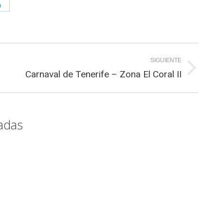
Share
on
st
LinkedIn
SIGUIENTE
Carnaval de Tenerife – Zona El Coral II
cto
nte
adas