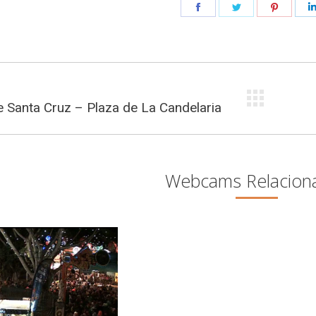
Share
Share
Share
on
on
on
Facebook
Twitter
Pintere
ción
e Santa Cruz – Plaza de La Candelaria
Proye
siguie
tos
Webcams Relacion