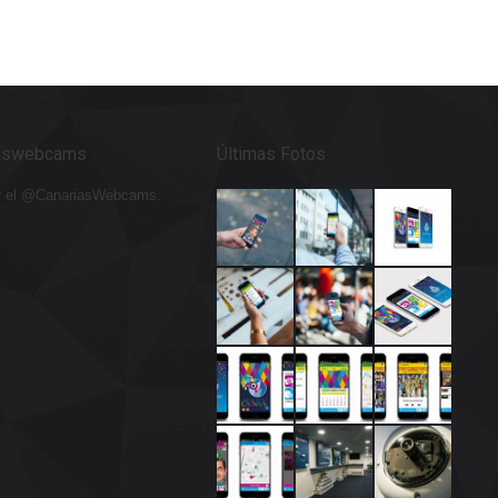
aswebcams
Últimas Fotos
r el @CanariasWebcams.