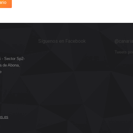
ario
Síguenos en Facebook
@canari
Tweets po
- Sector Sp2-
la de Abona,
e
ms.es