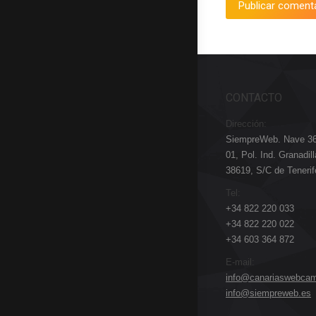
Publicar coment
CONTACTO
Dirección:
SiempreWeb. Nave 36 
01, Pol. Ind. Granadil
38619, S/C de Tenerif
Tel:
+34 822 220 033
+34 822 220 022
+34 603 364 872
E-mail:
info@canariaswebca
info@siempreweb.es