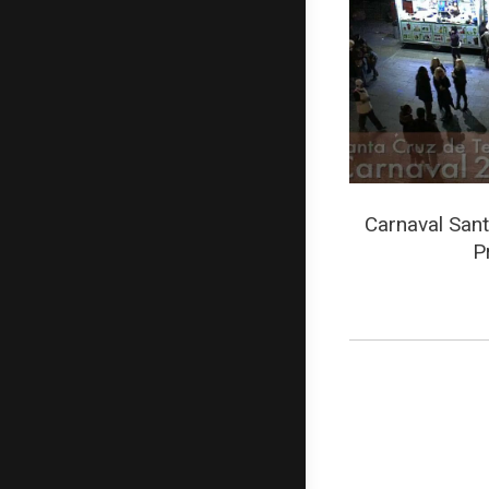
Carnaval Sant
P