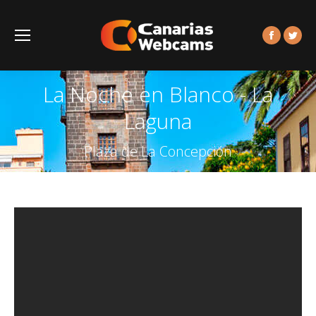
Facebook
Twitt
La Noche en Blanco - La
Laguna
Plaza de La Concepción