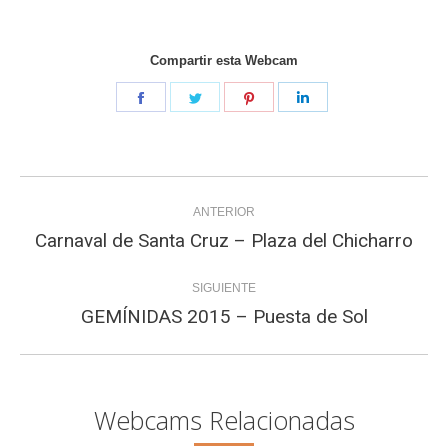
Compartir esta Webcam
Share
Share
Share
Share
on
on
on
on
Facebook
Twitter
Pinterest
LinkedIn
Navegación
ANTERIOR
entre
Carnaval de Santa Cruz – Plaza del Chicharro
Proyecto
anterior
proyectos
SIGUIENTE
GEMÍNIDAS 2015 – Puesta de Sol
Proyecto
siguiente
Webcams Relacionadas