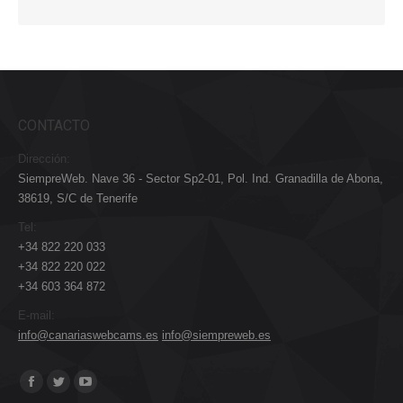
CONTACTO
Dirección:
SiempreWeb. Nave 36 - Sector Sp2-01, Pol. Ind. Granadilla de Abona,
38619, S/C de Tenerife
Tel:
+34 822 220 033
+34 822 220 022
+34 603 364 872
E-mail:
info@canariaswebcams.es
info@siempreweb.es
Encuéntranos en:
Facebook
Twitter
YouTube